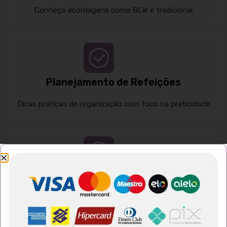
Conheça abordagens como BLW e tradicional
Planejamento de Refeições
Dicas práticas de organização com foco na praticidade
Seletividade Alimentar
O que é a seletividade alimentar: conteito e causas