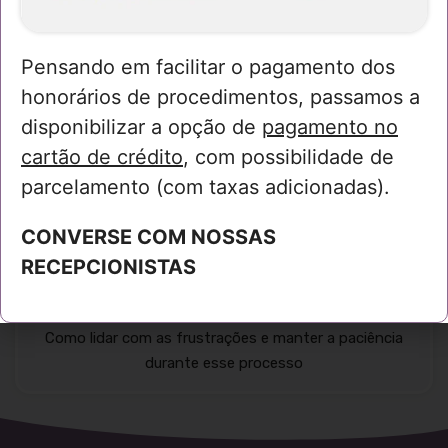
Pensando em facilitar o pagamento dos
Sinais de prontidão
honorários de procedimentos, passamos a
disponibilizar a opção de
pagamento no
Identifique o momento certo para iniciar a introdução
alimentar
cartão de crédito
, com possibilidade de
parcelamento (com taxas adicionadas).
CONVERSE COM NOSSAS
RECEPCIONISTAS
Suporte emocional
Como lidar com as frustrações e manter a paciência
durante esse processo