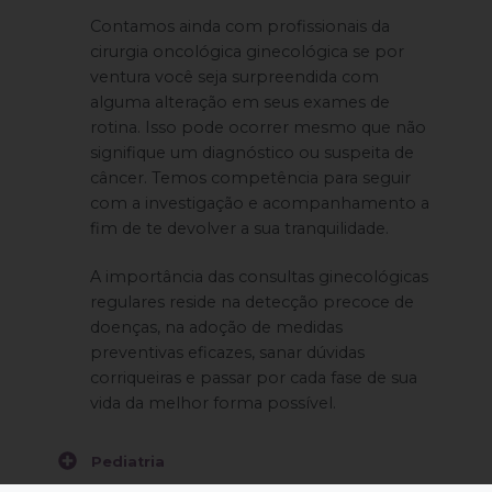
Contamos ainda com profissionais da
cirurgia oncológica ginecológica se por
ventura você seja surpreendida com
alguma alteração em seus exames de
rotina. Isso pode ocorrer mesmo que não
signifique um diagnóstico ou suspeita de
câncer. Temos competência para seguir
com a investigação e acompanhamento a
fim de te devolver a sua tranquilidade.
A importância das consultas ginecológicas
regulares reside na detecção precoce de
doenças, na adoção de medidas
preventivas eficazes, sanar dúvidas
corriqueiras e passar por cada fase de sua
vida da melhor forma possível.
Pediatria