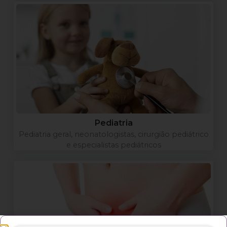
Pediatria
Pediatria geral, neonatologistas, cirurgião pediátrico
e especialistas pediátricos