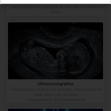
acordo com a sua necessidade
- Especialistas em Gestação de Alto Risco e Medicina
Fetal
Ultrassonografias
- Ginecológica, obstétricas, tireóide, mama, abdome
total, rins e vias urinárias
- Mapeamento de Endometriose